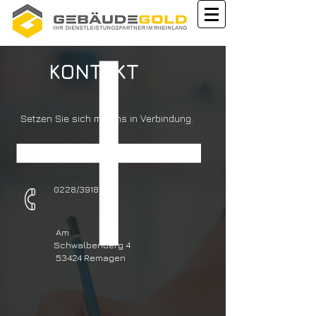
KONTAKT
Setzen Sie sich mit uns in Verbindung.
info (at) gebaeudegold.de
0228/3918797
Am
Schwalbenberg 4
53424 Remagen