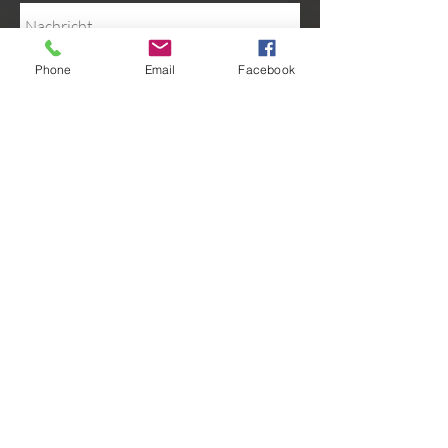
Phone
Email
Facebook
Senden
Wir freuen uns auf Ihren
Anruf während unserer
Büroöffnungszeiten
:
Montag - Donnerstag
9 -12 und 13 - 17 Uhr
Freitag
9 -12 Uhr
0228/3918797