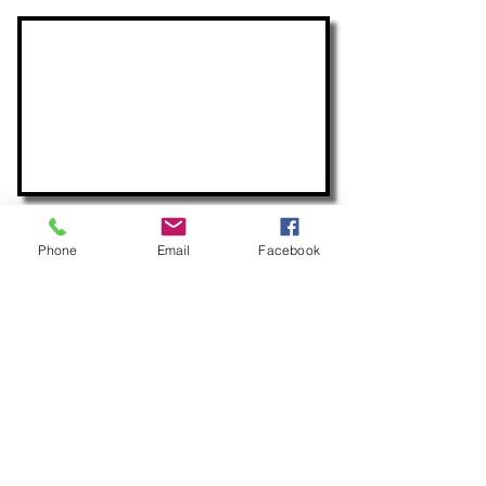
Anfragen
Phone
Email
Facebook
Wir freuen uns auf Ihren
Anruf während unserer
Büroöffnungszeiten
:
Montag - Donnerstag
9 -12 und 13 - 17 Uhr
Freitag
9 -12 Uhr